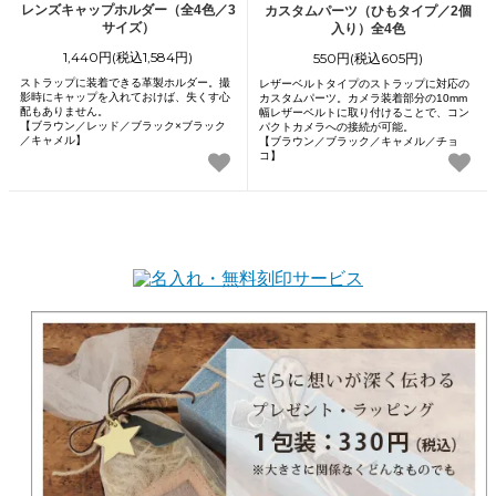
レンズキャップホルダー（全4色／3
カスタムパーツ（ひもタイプ／2個
サイズ）
入り）全4色
1,440円(税込1,584円)
550円(税込605円)
ストラップに装着できる革製ホルダー。撮
レザーベルトタイプのストラップに対応の
影時にキャップを入れておけば、失くす心
カスタムパーツ。カメラ装着部分の10mm
配もありません。
幅レザーベルトに取り付けることで、コン
【ブラウン／レッド／ブラック×ブラック
パクトカメラへの接続が可能。
／キャメル】
【ブラウン／ブラック／キャメル／チョ
コ】