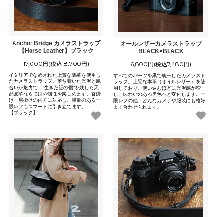
Anchor Bridge カメラストラップ
オールレザーカメラストラップ
【Horse Leather】ブラック
BLACK×BLACK
17,000円(税込18,700円)
6,800円(税込7,480円)
イタリアでなめされた上質な馬革を使用し
すべてのパーツを黒で統一したカメラスト
たカメラストラップ。落ち着いた光沢と風
ラップ。上質な本革（オイルレザー）を使
合いが魅力で、“生きた証の傷”を残した天
用しており、使い込むほどに光沢感が増
然皮革ならではの個性を楽しめます。首掛
し、味わいのある黒色へと変化します。一
け・肩掛けの両方に対応し、重量のある一
眼レフの他、どんなカメラや服装にも格好
眼レフもスマートに引き立てます。
よく合わせられます。
【ブラック】