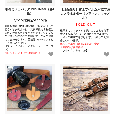
帆布カメラバッグ POSTMAN（全4
【現品限り】富士フイルムX-T2専用
色）
カメラホルダー（ブラック、キャメ
ル）
15,000円(税込16,500円)
SOLD OUT
郵便配達員（POSTMAN）が斜めがけして
使うバッグのように、丈夫で愛用するほど
極限までフィットする設計にこだわった富
味わいが出るカメラバッグです。シンプル
士フイルム「X-T2」専用カメラホルダー。
なデザインなので男女問わず、どんな服装
カメラの機能性を損なわず、装着しても操
にも合わせやすく、普段使いのバッグとし
作しやすい仕様。
てもオススメです。
ホルダー単品（定価11,000円税込）
【ブラック／キナリ／グレージュ／ブラウ
※本商品は在庫あり
ン】
【ブラック／キャメル】
※レッド、ネイビーは販売終了