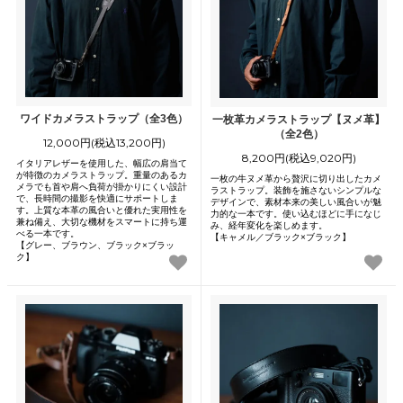
ワイドカメラストラップ（全3色）
一枚革カメラストラップ【ヌメ革】
（全2色）
12,000円(税込13,200円)
8,200円(税込9,020円)
イタリアレザーを使用した、幅広の肩当て
が特徴のカメラストラップ。重量のあるカ
一枚の牛ヌメ革から贅沢に切り出したカメ
メラでも首や肩へ負荷が掛かりにくい設計
ラストラップ。装飾を施さないシンプルな
で、長時間の撮影を快適にサポートしま
デザインで、素材本来の美しい風合いが魅
す。上質な本革の風合いと優れた実用性を
力的な一本です。使い込むほどに手になじ
兼ね備え、大切な機材をスマートに持ち運
み、経年変化を楽しめます。
べる一本です。
【キャメル／ブラック×ブラック】
【グレー、ブラウン、ブラック×ブラッ
ク】