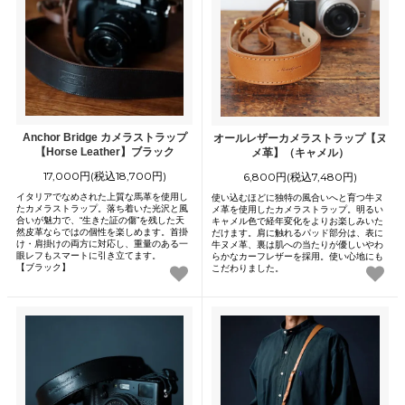
Anchor Bridge カメラストラップ
オールレザーカメラストラップ【ヌ
【Horse Leather】ブラック
メ革】（キャメル）
17,000円(税込18,700円)
6,800円(税込7,480円)
イタリアでなめされた上質な馬革を使用し
使い込むほどに独特の風合いへと育つ牛ヌ
たカメラストラップ。落ち着いた光沢と風
メ革を使用したカメラストラップ。明るい
合いが魅力で、“生きた証の傷”を残した天
キャメル色で経年変化をよりお楽しみいた
然皮革ならではの個性を楽しめます。首掛
だけます。肩に触れるパッド部分は、表に
け・肩掛けの両方に対応し、重量のある一
牛ヌメ革、裏は肌への当たりが優しいやわ
眼レフもスマートに引き立てます。
らかなカーフレザーを採用。使い心地にも
【ブラック】
こだわりました。