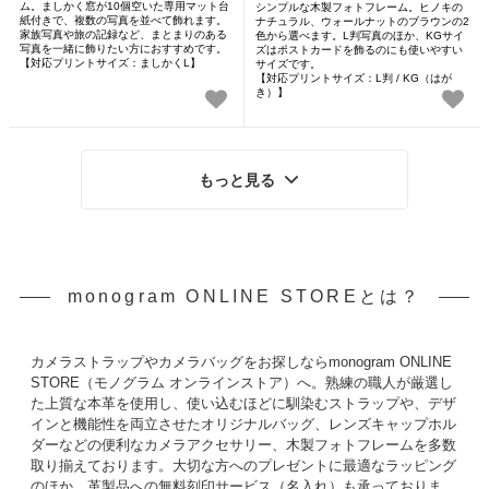
ム。ましかく窓が10個空いた専用マット台
シンプルな木製フォトフレーム。ヒノキの
紙付きで、複数の写真を並べて飾れます。
ナチュラル、ウォールナットのブラウンの2
家族写真や旅の記録など、まとまりのある
色から選べます。L判写真のほか、KGサイ
写真を一緒に飾りたい方におすすめです。
ズはポストカードを飾るのにも使いやすい
【対応プリントサイズ：ましかくL】
サイズです。
【対応プリントサイズ：L判 / KG（はが
き）】
もっと見る
monogram ONLINE STOREとは？
カメラストラップやカメラバッグをお探しならmonogram ONLINE
STORE（モノグラム オンラインストア）へ。熟練の職人が厳選し
た上質な本革を使用し、使い込むほどに馴染むストラップや、デザ
インと機能性を両立させたオリジナルバッグ、レンズキャップホル
ダーなどの便利なカメラアクセサリー、木製フォトフレームを多数
取り揃えております。大切な方へのプレゼントに最適なラッピング
のほか、革製品への無料刻印サービス（名入れ）も承っておりま