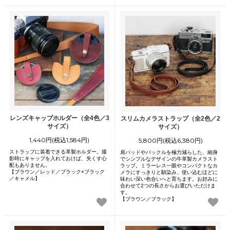
レンズキャップホルダー（全4色／3
スリムカメラストラップ（全2色／2
サイズ）
サイズ）
1,440円(税込1,584円)
5,800円(税込6,380円)
ストラップに装着できる革製ホルダー。撮
肩パッドやバックルを極力減らした、細身
影時にキャップを入れておけば、失くす心
でシンプルなデザインの牛革製カメラスト
配もありません。
ラップ。ミラーレス一眼やコンパクトなカ
【ブラウン／レッド／ブラック×ブラック
メラにすっきりと馴染み、使い込むほどに
／キャメル】
味わい深い色合いへと育ちます。お好みに
合わせて2つの長さからお選びいただけま
す。
【ブラウン／ブラック】