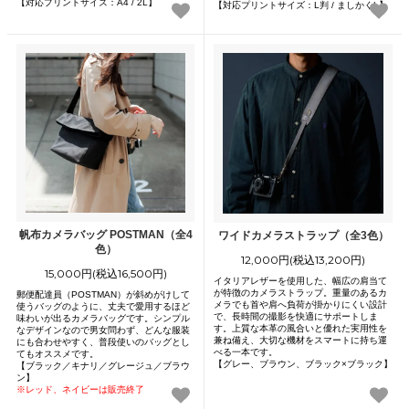
【対応プリントサイズ：A4 / 2L】
【対応プリントサイズ：L判 / ましかくL】
帆布カメラバッグ POSTMAN（全4
ワイドカメラストラップ（全3色）
色）
12,000円(税込13,200円)
15,000円(税込16,500円)
イタリアレザーを使用した、幅広の肩当て
が特徴のカメラストラップ。重量のあるカ
郵便配達員（POSTMAN）が斜めがけして
メラでも首や肩へ負荷が掛かりにくい設計
使うバッグのように、丈夫で愛用するほど
で、長時間の撮影を快適にサポートしま
味わいが出るカメラバッグです。シンプル
す。上質な本革の風合いと優れた実用性を
なデザインなので男女問わず、どんな服装
兼ね備え、大切な機材をスマートに持ち運
にも合わせやすく、普段使いのバッグとし
べる一本です。
てもオススメです。
【グレー、ブラウン、ブラック×ブラック】
【ブラック／キナリ／グレージュ／ブラウ
ン】
※レッド、ネイビーは販売終了