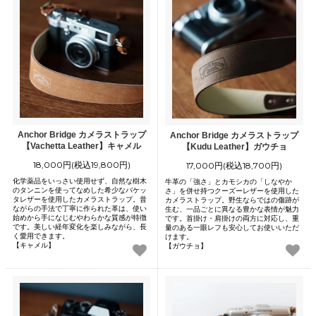
Anchor Bridge カメラストラップ
Anchor Bridge カメラストラップ
【Vachetta Leather】キャメル
【Kudu Leather】ガウチョ
18,000円(税込19,800円)
17,000円(税込18,700円)
化学薬品をいっさい使用せず、自然な樹木
牛革の「強さ」とカモシカの「しなやか
のタンニンを使ってなめした希少なバケッ
さ」を併せ持つクーズーレザーを使用した
タレザーを使用したカメラストラップ。昔
カメラストラップ。野生ならではの傷跡が
ながらの手法で丁寧に作られた革は、使い
生む、一品ごとに異なる豊かな表情が魅力
始めから手になじむやわらかな質感が特徴
です。首掛け・肩掛けの両方に対応し、重
です。美しい経年変化を楽しみながら、長
量のある一眼レフも安心してお使いいただ
く愛用できます。
けます。
【キャメル】
【ガウチョ】