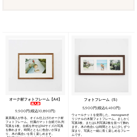
オーク材フォトフレーム【A4】
フォトフレーム（S）
5,900円(税込6,490円)
9,900円(税込10,890円)
ウォールナットを使用した、monogramオ
家具職人が作る、オイル仕上げのオーク材
リジナルの木製フォトフレーム。ましかく
フォトフレーム。付属のマット台紙で2L判
写真3枚、またはL判写真2枚を並べて飾れ
写真を1枚、台紙を外せばA4サイズの写真
ます。木の色合いは時間とともに少しずつ
を飾れます。時間とともに色合いが深ま
深まり、写真と一緒に長く楽しめるフレー
り、木の風合いを長く楽しめます。
ムです。