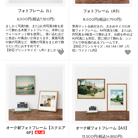
フォトフレーム（L）
フォトフレーム（A3）
6,900円(税込7,590円)
8,900円(税込9,790円)
ましかく写真5枚、またはL判写真3枚を並
専用マット台紙付きの、大きめサイズの木
べて飾れる木製フォトフレーム。木枠には
製フォトフレーム。A4写真を1枚、またはL
ウォールナット材を使用し、使い込むほど
判写真を4枚並べて飾れます。台紙を外せば
に色合いや風合いが深まります。家族写真
A3写真にも対応。壁に掛けて飾れる、シン
や旅の写真など、複数の写真をまとめて飾
プルで存在感のあるフレームです。
りたい方におすすめです。
【対応プリントサイズ：A3 / A4 / 6P（六
【対応プリントサイズ：L判 / ましかくL】
切）ワイド / L判】
オーク材フォトフレーム【スクエア
オーク材フォトフレーム【A3】
6P】
13,500円(税込14,850円)