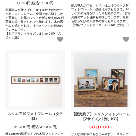
9,000円(税込9,900円)
家具職人が作る、オイル仕上げのオーク材
フォトフレーム。壁掛け用ひも付きで、A3
家具職人が仕上げた、オイル仕上げのオー
サイズの写真をゆったりと飾れます。6切写
ク材フォトフレーム。全面では六切ましか
真用のマット台紙も同梱しています。無着
く写真を、付属のマット台紙を使えば2L判
色ならではの天然木の変化も楽しめます。
写真を縦・横どちらでも飾れます。木の温
【対応プリントサイズ：A3 / 6P（六切）】
かみを感じられる、すっきりとした印象の
フレームです。
【対応プリントサイズ：ましかく6P（六
切） / 2L】
スクエア10フォトフレーム（タモ
【販売終了】スリムフォトフレーム
材）
【2サイズ／L判、KG】
28,000円(税込30,800円)
SOLD OUT
幅110cmの横長タイプの木製フォトフレー
どんなお部屋にもなじみやすい、スリムで