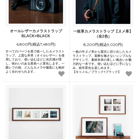
オールレザーカメラストラップ
一枚革カメラストラップ【ヌメ革】
BLACK×BLACK
（全2色）
6,800円(税込7,480円)
8,200円(税込9,020円)
すべてのパーツを黒で統一したカメラスト
一枚の牛ヌメ革から贅沢に切り出したカメ
ラップ。上質な本革（オイルレザー）を使
ラストラップ。装飾を施さないシンプルな
用しており、使い込むほどに光沢感が増
デザインで、素材本来の美しい風合いが魅
し、味わいのある黒色へと変化します。一
力的な一本です。使い込むほどに手になじ
眼レフの他、どんなカメラや服装にも格好
み、経年変化を楽しめます。
よく合わせられます。
【キャメル／ブラック×ブラック】