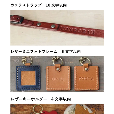
カメラ
星
SOLD OUT
売切れ中
ハート
SOLD OUT
売切れ中
ギター
猫
カメラ
星
ハート
ギター
SOLD OUT
売切れ中
猫
SOLD OUT