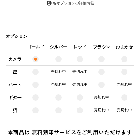
各オプションの詳細情報
カメラ
星
オプション
ハート
ゴールド
シルバー
レッド
ブラウン
おまかせ
ギター
カメラ
猫
星
売切れ中
売切れ中
カメラ
ハート
売切れ中
売切れ中
売切れ中
星
SOLD OUT
売切れ中
ギター
売切れ中
ハート
猫
売切れ中
売切れ中
SOLD OUT
売切れ中
ギター
猫