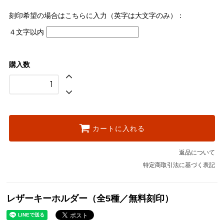
ギター
刻印希望の場合はこちらに入力（英字は大文字のみ）：
SOLD OUT
売切れ中
４文字以内
猫
カメラ
購入数
星
SOLD OUT
売切れ中
ハート
SOLD OUT
カートに入れる
売切れ中
ギター
返品について
SOLD OUT
売切れ中
特定商取引法に基づく表記
猫
SOLD OUT
売切れ中
レザーキーホルダー（全5種／無料刻印）