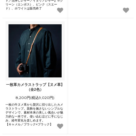
ド／箔押しレザー／イタリアレザー】※グ
リーン（エンボス）、ピンク（スエー
ド）、ホワイトは販売終了
一枚革カメラストラップ【ヌメ革】
（全2色）
8,200円(税込9,020円)
一枚の牛ヌメ革から贅沢に切り出したカメ
ラストラップ。装飾を施さないシンプルな
デザインで、素材本来の美しい風合いが魅
力的な一本です。使い込むほどに手になじ
み、経年変化を楽しめます。
【キャメル／ブラック×ブラック】