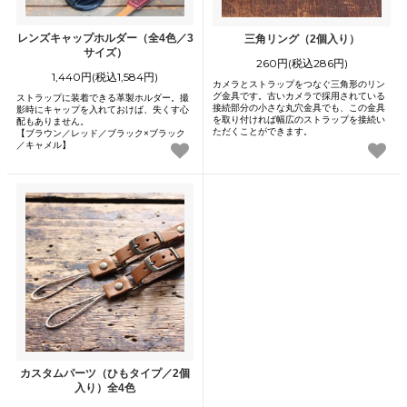
レンズキャップホルダー（全4色／3
三角リング（2個入り）
サイズ）
260円(税込286円)
1,440円(税込1,584円)
カメラとストラップをつなぐ三角形のリン
グ金具です。古いカメラで採用されている
ストラップに装着できる革製ホルダー。撮
接続部分の小さな丸穴金具でも、この金具
影時にキャップを入れておけば、失くす心
を取り付ければ幅広のストラップを接続い
配もありません。
ただくことができます。
【ブラウン／レッド／ブラック×ブラック
／キャメル】
カスタムパーツ（ひもタイプ／2個
入り）全4色