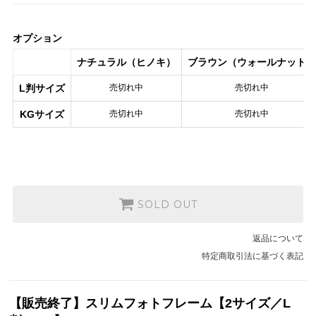
L判サイズ
3,200円(税込3,520円)
SOLD OUT
オプション
売切れ中
ナチュラル（ヒノキ）
ブラウン（ウォールナット）
KGサイズ
3,400円(税込3,740円)
SOLD OUT
L判サイズ
売切れ中
売切れ中
売切れ中
KGサイズ
売切れ中
売切れ中
L判サイズ
3,600円(税込3,960円)
SOLD OUT
売切れ中
KGサイズ
3,800円(税込4,180円)
SOLD OUT
SOLD OUT
売切れ中
返品について
特定商取引法に基づく表記
【販売終了】スリムフォトフレーム【2サイズ／L