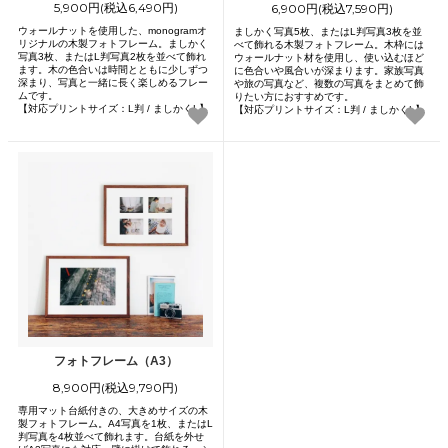
5,900円(税込6,490円)
6,900円(税込7,590円)
ウォールナットを使用した、monogramオ
ましかく写真5枚、またはL判写真3枚を並
リジナルの木製フォトフレーム。ましかく
べて飾れる木製フォトフレーム。木枠には
写真3枚、またはL判写真2枚を並べて飾れ
ウォールナット材を使用し、使い込むほど
ます。木の色合いは時間とともに少しずつ
に色合いや風合いが深まります。家族写真
深まり、写真と一緒に長く楽しめるフレー
や旅の写真など、複数の写真をまとめて飾
ムです。
りたい方におすすめです。
【対応プリントサイズ：L判 / ましかくL】
【対応プリントサイズ：L判 / ましかくL】
フォトフレーム（A3）
8,900円(税込9,790円)
専用マット台紙付きの、大きめサイズの木
製フォトフレーム。A4写真を1枚、またはL
判写真を4枚並べて飾れます。台紙を外せ