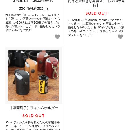
な写真１」【2011年発行】
おうと大好きな写真３」【2013年発
行】
350円(税込385円)
SOLD OUT
2011年秋に「Camera People」Webサイ
トを通じ、ご応募いただいた写真の中から
2012年秋に「Camera People」Webサイ
厳選した100人による100枚の写真と、写
トを通じ、ご応募いただいた写真の中から
真への想いやエピソード、撮影したカメラ
厳選した100人による100枚の写真と、写真
やフィルムをご紹介。
への想いやエピソード、撮影したカメラや
フィルムをご紹介。
【販売終了】フィルムホルダー
SOLD OUT
35mmフィルムを持ち歩くための革製ホル
ダー。キーチェーン付属で、予備のフィル
ムをカメラやバッグなどに付けて持ち歩け